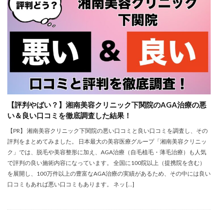
【評判やばい？】湘南美容クリニック下関院のAGA治療の悪
い＆良い口コミを徹底調査した結果！
【PR】 湘南美容クリニック下関院の悪い口コミと良い口コミを調査し、その
評判をまとめてみました。 日本最大の美容医療グループ「湘南美容クリニッ
ク」では、脱毛や美容整形に加え、AGA治療（自毛植毛・薄毛治療）も人気
で評判の良い施術内容になっています。 全国に100院以上（提携院を含む）
を展開し、100万件以上の豊富なAGA治療の実績があるため、その中には良い
口コミもあれば悪い口コミもあります。 ネッ […]