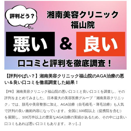
【評判やばい？】湘南美容クリニック福山院のAGA治療の悪
い＆良い口コミを徹底調査した結果！
【PR】 湘南美容クリニック福山院の悪い口コミと良い口コミを調査し、その
評判をまとめてみました。 日本最大の美容医療グループ「湘南美容クリニッ
ク」では、脱毛や美容整形に加え、AGA治療（自毛植毛・薄毛治療）も人気
で評判の良い施術内容になっています。 全国に100院以上（提携院を含む）
を展開し、100万件以上の豊富なAGA治療の実績があるため、その中には良い
口コミもあれば悪い口コミもあります。 ネッ […]