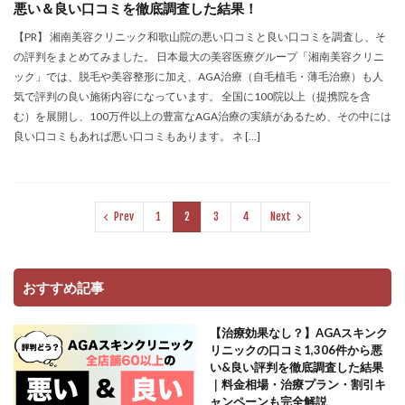
悪い＆良い口コミを徹底調査した結果！
【PR】 湘南美容クリニック和歌山院の悪い口コミと良い口コミを調査し、そ
の評判をまとめてみました。 日本最大の美容医療グループ「湘南美容クリニ
ック」では、脱毛や美容整形に加え、AGA治療（自毛植毛・薄毛治療）も人
気で評判の良い施術内容になっています。 全国に100院以上（提携院を含
む）を展開し、100万件以上の豊富なAGA治療の実績があるため、その中には
良い口コミもあれば悪い口コミもあります。 ネ […]
Prev
1
2
3
4
Next
おすすめ記事
【治療効果なし？】AGAスキンク
リニックの口コミ1,306件から悪
い&良い評判を徹底調査した結果
｜料金相場・治療プラン・割引キ
ャンペーンも完全解説