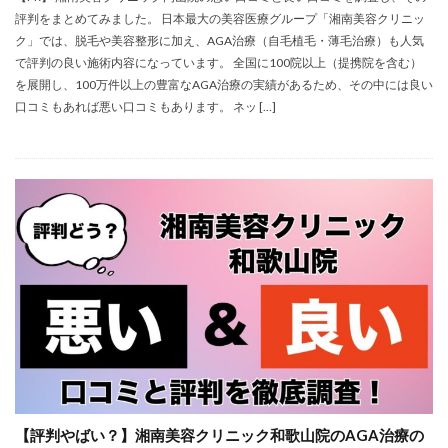
評判をまとめてみました。 日本最大の美容医療グループ「湘南美容クリニッ
ク」では、脱毛や美容整形に加え、AGA治療（自毛植毛・薄毛治療）も人気
で評判の良い施術内容になっています。 全国に100院以上（提携院を含む）
を展開し、100万件以上の豊富なAGA治療の実績があるため、その中には良い
口コミもあれば悪い口コミもあります。 ネッ […]
【評判やばい？】湘南美容クリニック和歌山院のAGA治療の