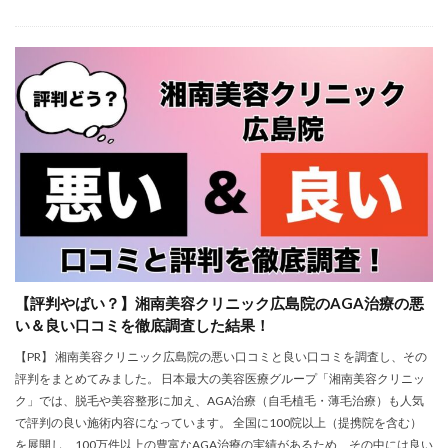
【評判やばい？】湘南美容クリニック広島院のAGA治療の悪
い＆良い口コミを徹底調査した結果！
【PR】 湘南美容クリニック広島院の悪い口コミと良い口コミを調査し、その
評判をまとめてみました。 日本最大の美容医療グループ「湘南美容クリニッ
ク」では、脱毛や美容整形に加え、AGA治療（自毛植毛・薄毛治療）も人気
で評判の良い施術内容になっています。 全国に100院以上（提携院を含む）
を展開し、100万件以上の豊富なAGA治療の実績があるため、その中には良い