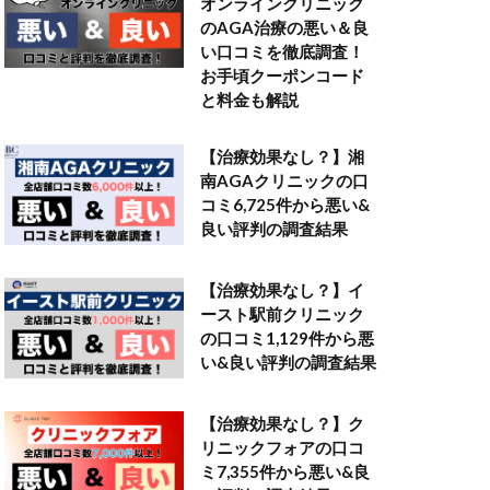
オンラインクリニック
のAGA治療の悪い＆良
い口コミを徹底調査！
お手頃クーポンコード
と料金も解説
【治療効果なし？】湘
南AGAクリニックの口
コミ6,725件から悪い&
良い評判の調査結果
【治療効果なし？】イ
ースト駅前クリニック
の口コミ1,129件から悪
い&良い評判の調査結果
【治療効果なし？】ク
リニックフォアの口コ
ミ7,355件から悪い&良