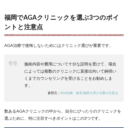
る”AGA
クリニ
ックを
福岡でAGAクリニックを選ぶ3つのポイ
探した
い
ントと注意点
5
福岡
の
AGA治療で後悔しないためにはクリニック選びが重要です。
AGA
クリ
ニッ
クお
施術内容や費用について十分な説明を受けて、場合
すす
によっては複数のクリニックに直接出向いて納得い
め9
くまでカウンセリングを受けることをお勧めしま
選 |
薄毛
す。
治療
参照元：
AGA治療、植毛/施術を受ける際の注意点
の口
コミ
と評
判を
数あるAGAクリニックの中から、自分にぴったりのクリニックを
比較
選ぶために、特に注目すべきポイントはこの3つです。
5.1