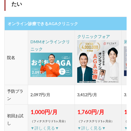
たい
オンライン診療できるAGAクリニック
クリニックフォア
DMMオンラインクリ
湘
ニック
院名
予防プラ
2,097円/月
3,412円/月
3,
ン
1,000円/月
1,760円/月
1,
初回お試
（フィナステリド1ヶ月分）
（フィナステリド1ヶ月分）
（フ
し
▼詳しく見る▼
▼詳しく見る▼
▼