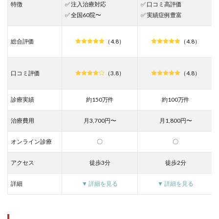
特徴
✅ 注入治療対応
✅ 口コミ高評価
AGA
✅ 全国60院〜
✅ 実績症例豊富
治療
の効
果は
総合評価
（4.8）
（4.8）
どの
くら
いで
現れ
口コミ評価
（3.8）
（4.8）
ます
か？
診療実績
約150万件
約100万件
7.3
Q3.
治療費用
月3,700円〜
月1,800円〜
AGA
治療
薬に
オンライン診療
〇
〇
副作
用は
アクセス
徒歩3分
徒歩2分
あり
ます
か？
詳細
▼ 詳細を見る
▼ 詳細を見る
（フ
ィナ
ステ
リド