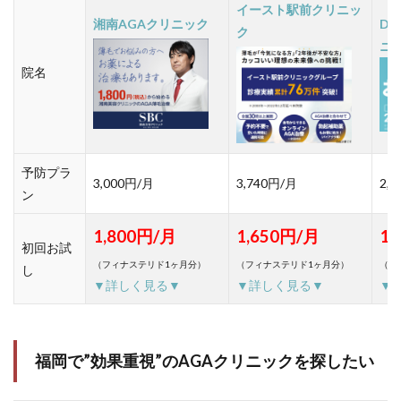
イースト駅前クリニッ
湘南AGAクリニック
D
ク
ニ
院名
予防プラ
3,000円/月
3,740円/月
2,
ン
1,800円/月
1,650円/月
1,
初回お試
（フィナステリド1ヶ月分）
（フィナステリド1ヶ月分）
（フ
し
▼詳しく見る▼
▼詳しく見る▼
▼
福岡で”効果重視”のAGAクリニックを探したい