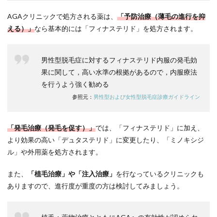
5.5
AGAクリニックで処方される薬は、
「予防治療（薄毛の進行を抑
⑤ク
リニ
える）」
なら基本的には「フィナステリド」を処方されます。
ック
フォ
ア｜
男性型脱毛症に対するフィナステリド内服の発毛効
完全
オン
果に関して，高い水準の根拠があるので，内服療法
ライ
を行うよう強く勧める
ン型
参照元：
男性型および女性型脱毛症診療ガイドライン
で忙
しい
人に
も最
「発毛治療（発毛を促す）」
では、「フィナステリド」に加え、
適な
より効果の高い「デュタステリド」に変更したり、「ミノキシジ
AGA
治療
ル」や外用薬を処方されます。
5.6
また、
「植毛治療」や「注入治療」
を行なっているクリニックも
⑥聖
心毛
ありますので、進行度が重度の方は検討してみましょう。
髪再
生外
来福