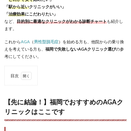
「
駅から近い
クリニックがいい」
「
治療効果
にこだわりたい」
など、
目的別に最適なクリニックがわかる診断チャート
も紹介し
ます。
これから
AGA
（
男性型脱毛症
）を始める方も、他院からの乗り換
えを考えている方も、
福岡で失敗しないAGAクリニック選び
の参
考にしてください。
目次
1
【先に
結
論！】
【先に結論！】福岡でおすすめのAGAク
福岡で
リニックはここです
おすす
めの
AGA
クリニ
ックは