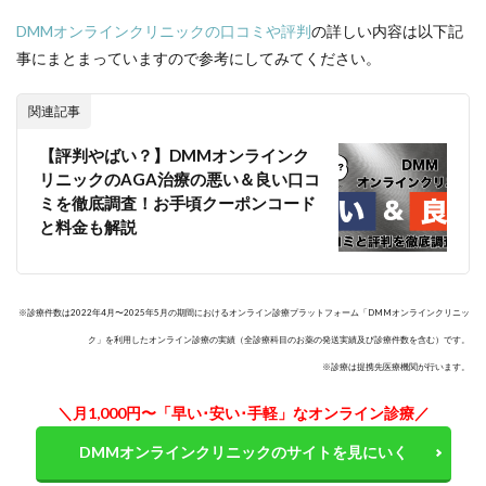
福岡
DMMオンラインクリニックの口コミや評判
の詳しい内容は以下記
で”治療
費が安
事にまとまっていますので参考にしてみてください。
い”AGA
クリニ
ックを
関連記事
探した
い
【評判やばい？】DMMオンラインク
リニックのAGA治療の悪い＆良い口コ
4.2
ミを徹底調査！お手頃クーポンコード
福岡
で”効
と料金も解説
果重
視”の
AGA
クリ
※診療件数は2022年4月〜2025年5月の期間におけるオンライン診療プラットフォーム「DMMオンラインクリニッ
ニッ
クを
ク」を利用したオンライン診療の実績（全診療科目のお薬の発送実績及び診療件数を含む）です。
探し
※診療は提携先医療機関が行います。
たい
＼月1,000円〜「早い･安い･手軽」な
オンライン診療
／
4.3
“オンラ
DMMオンラインクリニックのサイトを見にいく
イン診
療でき