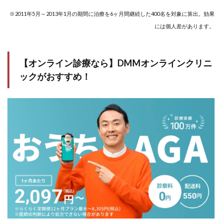
ニッ
※2011年5月～2013年1月の期間に治療を6ヶ月間継続した400名を対象に算出。効果
ク9
選を
には個人差があります。
比較
する
| 特
徴・
【オンライン診療なら】DMMオンラインクリニ
口コ
ックがおすすめ！
ミ・
実
績・
治療
費
用・
通い
やす
さな
ど
3.1
福岡
のお
すす
め
AGA