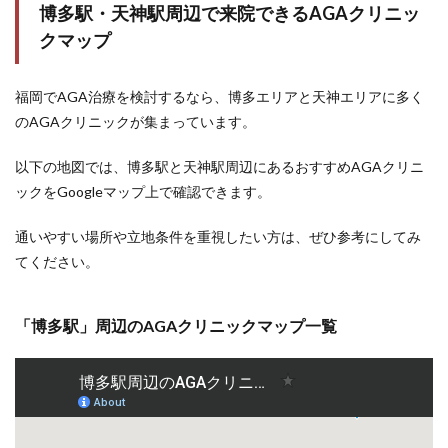
博多駅・天神駅周辺で来院できるAGAクリニッ
／デ
ュタ
クマップ
ステ
リド
／ミ
福岡でAGA治療を検討するなら、博多エリアと天神エリアに多く
ノキ
のAGAクリニックが集まっています。
シジ
ル）
以下の地図では、博多駅と天神駅周辺にあるおすすめAGAクリニ
7.4
ックをGoogleマップ上で確認できます。
Q4.
AGA
治療
通いやすい場所や立地条件を重視したい方は、ぜひ参考にしてみ
の初
てください。
期脱
毛と
は何
です
「博多駅」周辺のAGAクリニックマップ一覧
か？
7.5
Q5.
AGA
治療
をや