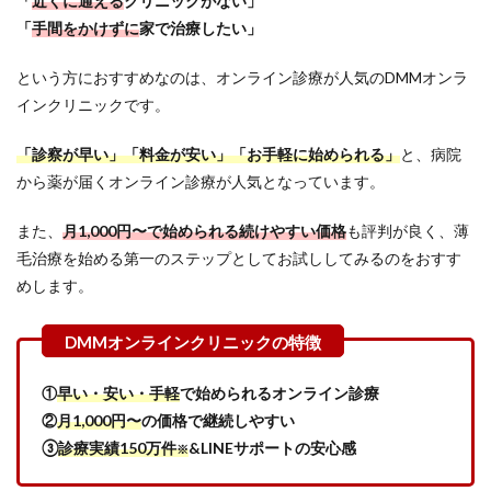
「
近くに通える
クリニックがない」
クリ
「
手間をかけずに
家で治療したい」
ニッ
クチ
ャー
という方におすすめなのは、オンライン診療が人気のDMMオンラ
ト
インクリニックです。
表】
治療
費が
「診察が早い」「料金が安い」「お手軽に始められる」
と、病院
安
から薬が届くオンライン診療が人気となっています。
い・
効果
を重
また、
月1,000円〜で始められる続けやすい価格
も評判が良く、薄
視・
毛治療を始める第一のステップとしてお試ししてみるのをおすす
オン
めします。
ライ
ン診
療/
対面
施術
の3
①
早い・安い・手軽
で始められるオンライン診療
つの
②
月1,000円〜
の価格で継続しやすい
軸で
選ぶ
③
診療実績150万件
&LINEサポートの安心感
※
4.1