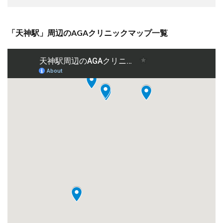
院の
頻度
はど
「天神駅」周辺のAGAクリニックマップ一覧
のく
らい
です
か？
7.8
Q8. 市
販の
育毛
剤と
病院
の
AGA
治療
薬の
違い
は？
7.9
Q9. 高
校生
や未