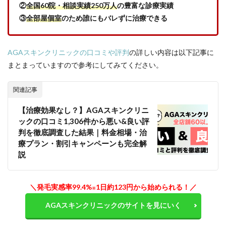
②
全国60院・相談実績250万人
の豊富な診療実績
チェ
ック
③
全部屋個室
のため誰にもバレずに治療できる
2.3
③ サ
ポー
AGAスキンクリニックの口コミや評判
の詳しい内容は以下記事に
ト体
まとまっていますので参考にしてみてください。
制と
オン
ライ
関連記事
ン診
療｜
【治療効果なし？】AGAスキンクリニ
治療
ックの口コミ1,306件から悪い&良い評
継続
判を徹底調査した結果｜料金相場・治
を支
える
療プラン・割引キャンペーンも完全解
仕組
説
み
は？
3
＼発毛実感率99.4%
1日約123円から始められる！／
※
福岡
の
AGAスキンクリニックのサイトを見にいく
AGA
クリ