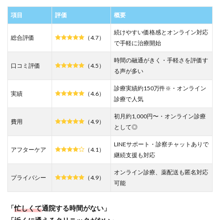
クリ
ニッ
項目
評価
概要
ク9選
続けやすい価格感とオンライン対応
の比
総合評価
（4.7）
較表
で手軽に治療開始
3.2
時間の融通がきく・手軽さを評価す
口コミ評価
（4.5）
博多
る声が多い
駅・
天神
診療実績約150万件
・オンライン
※
駅周
実績
（4.6）
診療で人気
辺で
来院
初月約1,000円〜・オンライン診療
でき
費用
（4.9）
として◎
る
AGA
LINEサポート・診察チャットありで
クリ
アフターケア
（4.1）
継続支援も対応
ニッ
クマ
オンライン診療、薬配送も匿名対応
ップ
プライバシー
（4.9）
可能
4
【目
的別
「
忙しくて
通院する時間がない」
AGA