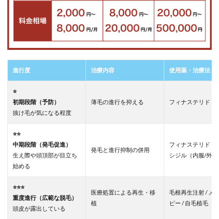
AGA治
療
5.4
④イ
ース
ト駅
前ク
進行度
治療内容
使用薬・治療法
リニ
ック
博多
⭐️
院｜
初期段階（予防）
薄毛の進行を抑える
フィナステリド（
駅チ
抜け毛が気になる程度
カ×安
価×ス
ピー
⭐️⭐️
ド診
中期段階（発毛促進）
フィナステリド＋
発毛と進行抑制の併用
療が
生え際や頭頂部が目立ち
シジル（内服/外用
魅力
始める
の
AGA
専門
⭐️⭐️⭐️
医療処置による再生・移
毛根再生注射 / メ
クリ
重度進行（広範な脱毛）
植
ピー / 自毛植毛
ニッ
頭皮が露出している
ク