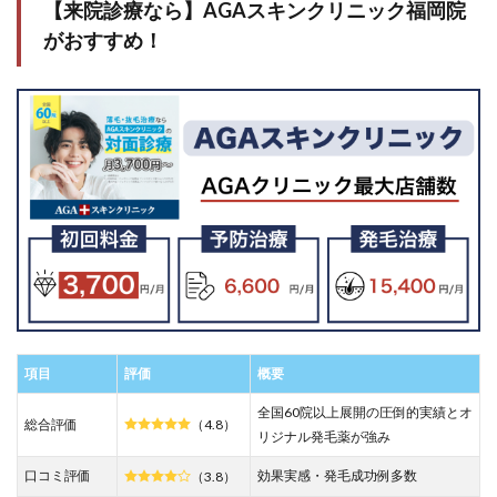
【来院診療なら】AGAスキンクリニック福岡院
ここで
がおすすめ！
す
1.1
【来
院診
療な
ら】
AGA
スキ
ンク
リニ
ック
福岡
院が
おす
す
め！
項目
評価
概要
1.2
全国60院以上展開の圧倒的実績とオ
【オ
総合評価
（4.8）
ンラ
リジナル発毛薬が強み
イン
診療
口コミ評価
効果実感・発毛成功例多数
（3.8）
な