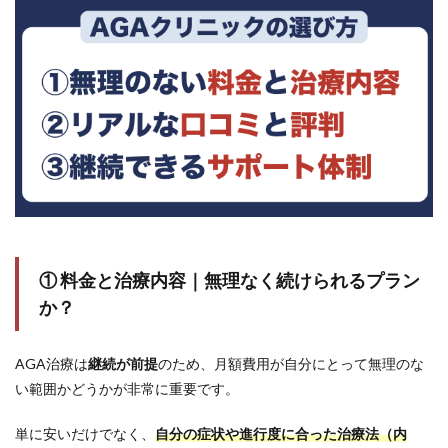
①AGA
スキン
クリニ
ック福
岡院｜
オリジ
ナル発
毛薬と
圧倒的
実績で
選ばれ
る店舗
数最大
のAGA
クリニ
ック
① 料金と治療内容｜無理なく続けられるプラン
か？
5.2
②湘
南
AGA治療は
継続が前提
のため、月額費用が自分にとって無理のな
AGA
クリ
い範囲かどうかが非常に重要です。
ニッ
ク福
単に安いだけでなく、
自分の症状や進行度に合った治療法（内
岡院