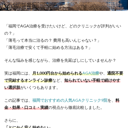
「福岡でAGA治療を受けたいけど、どのクリニックが評判がいい
の？」
「薄毛って本当に治るの？ 費用も高いんじゃない？」
「薄毛治療で安くて手軽に始める方法はある？」
そんな悩みを感じながら、治療を先延ばしにしていませんか？
実は福岡には、
月1,000円台から始められる
AGA治療
や、
通院不要
で完結するオンライン診療
など、
知られていない手軽で続けやす
い選択肢
がいくつもあります。
この記事では、
福岡でおすすめの人気AGAクリニック9院
を、
料
金・効果・口コミ・実績
の視点から徹底比較しました。
さらに、
「
とにかく安く
始めたい」