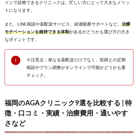
AGA
インで診療できるクリニックは、忙しい方にとって大きなメリッ
治療
トになります。
エリ
アは
「博
また、LINE相談や薬配送サービス、経過観察サポートなど、
治療
多・
モチベーションを維持できる体制
があるかどうかも選び方の大き
天
なポイントです。
神」
に集
中し
てい
※注意点：単なる薬配送だけでなく、医師との定期
ます
相談やプラン調整がオンラインで可能かどうかも要
6.1
チェック。
博
多・
天神
エリ
アま
福岡のAGAクリニック9選を比較する | 特
での
アク
徴・口コミ・実績・治療費用・通いやす
セス
さなど
時間
の目
安