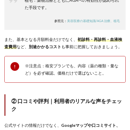
植毛：薬物治療とともにAGAへの有効性が認められ
岡院
｜世
た手段です。
界基
準の
参照元：
美容医療の基礎知識/AGA 治療、植毛
再生
医療
実績
あり
また、基本となる月額料金だけでなく、
初診料・再診料・血液検
査費用
など、
別途かかるコスト
も事前に把握しておきましょう。
5.7
⑦Dク
リニ
ック
※注意点：格安プランでも、内容（薬の種類・量な
福岡
ど）を必ず確認。価格だけで選ばないこと。
院｜
20年
以上
の実
績と
研究
② 口コミや評判｜利用者のリアルな声をチェッ
デー
ク
タに
基づ
いた
公式サイトの情報だけでなく、
Googleマップや口コミサイト、
AGA