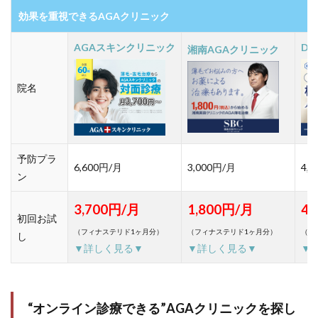
効果を重視できるAGAクリニック
AGAスキンクリニック
D
湘南AGAクリニック
院名
予防プラ
6,600円/月
3,000円/月
4,
ン
3,700円/月
1,800円/月
4,
初回お試
（フィナステリド1ヶ月分）
（フィナステリド1ヶ月分）
（フ
し
▼詳しく見る▼
▼詳しく見る▼
▼
“オンライン診療できる”AGAクリニックを探し