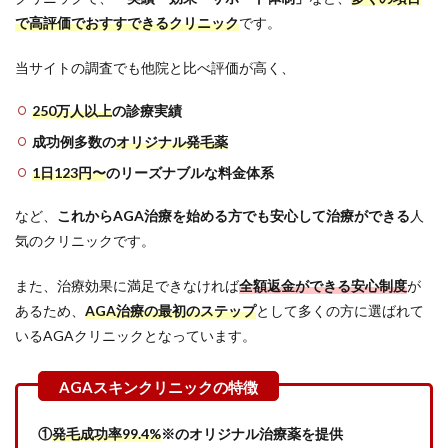
で高評価でおすすできるクリニック
です。
2.1
① 料
当サイトの調査でも他院と比べ評価が高く、
金と
治療
内容
250万人以上
の診療実績
｜無
理な
成功例多数の
オリジナル発毛薬
く続
1日123円〜
のリーズナブルな料金体系
けら
れる
プラ
など、
これからAGA治療を始める方でも安心して治療ができる
人
ン
気のクリニックです。
か？
2.2
また、治療効果に満足できなければ
全額返金ができる安心制度
が
② 口
あるため、
AGA治療の最初のステップ
として多くの方に選ばれて
コミ
いるAGAクリニックとなっています。
や評
判｜
利用
者の
リア
ルな
①
発毛成功率99.4%
※のオリジナル治療薬を提供
声を