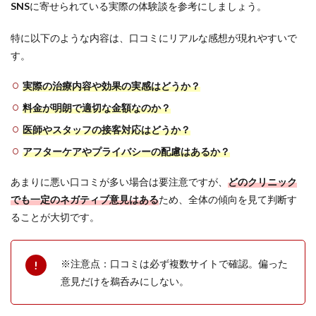
治療
SNS
に寄せられている実際の体験談を参考にしましょう。
5.8
特に以下のような内容は、口コミにリアルな感想が現れやすいで
⑧ウ
ィル
す。
AGA
クリ
実際の治療内容や効果の実感はどうか？
ニッ
ク福
料金が明朗で適切な金額なのか？
岡院
｜オ
医師やスタッフの接客対応はどうか？
リジ
アフターケアやプライバシーの配慮はあるか？
ナル
発毛
薬と
あまりに悪い口コミが多い場合は要注意ですが、
どのクリニック
柔軟
でも一定のネガティブ意見はある
ため、全体の傾向を見て判断す
な治
ることが大切です。
療提
案が
魅力
の専
※注意点：口コミは必ず複数サイトで確認。偏った
門院
意見だけを鵜呑みにしない。
5.9
⑨ゴ