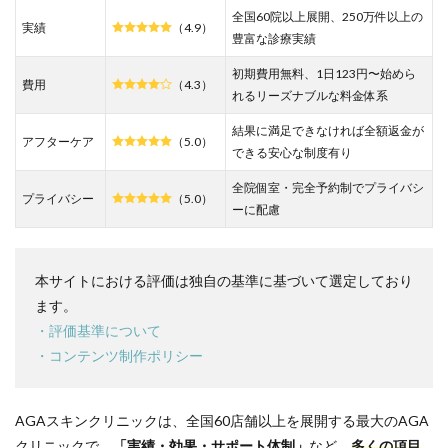
ら】
全国60院以上展開、250万件以上の
実績
（4.9）
DMM
豊富な診療実績
オン
ライ
初期費用無料、1日123円〜始めら
費用
（4.3）
ンク
れるリーズナブルな料金体系
リニ
ック
結果に満足できなければ全額返金が
がお
アフターケア
（5.0）
できる安心な制度有り
すす
め！
全院個室・完全予約制でプライバシ
プライバシー
（5.0）
2
ーに配慮
福岡
で
AGA
本サイトにおける評価は独自の基準に基づいて選定しており
クリ
ニッ
ます。
クを
・評価基準について
選ぶ
・コンテンツ制作ポリシー
3つ
のポ
イン
トと
AGAスキンクリニックは、全国60店舗以上を展開する最大のAGA
注意
クリニックで、
「実績・効果・サポート体制」
など、
多くの項目
点