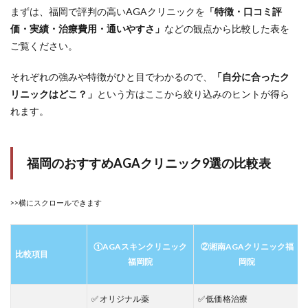
7
まずは、福岡で評判の高いAGAクリニックを
「特徴・口コミ評
AGA
価・実績・治療費用・通いやすさ」
などの観点から比較した表を
クリ
ご覧ください。
ニッ
クの
よく
それぞれの強みや特徴がひと目でわかるので、
「自分に合ったク
ある
リニックはどこ？」
という方はここから絞り込みのヒントが得ら
質問
れます。
と疑
問に
お答
えし
ます
福岡のおすすめAGAクリニック9選の比較表
7.1
Q1.
>>横にスクロールできます
AGA
治療
とは
何を
①AGAスキンクリニック
②湘南AGAクリニック福
比較項目
する
福岡院
岡院
の？
7.2
✅ オリジナル薬
✅ 低価格治療
Q2.