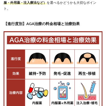
｜実
服・外用薬・注入療法など）
を選べるかどうかも大切なポイン
績と
ト。
低価
格の
バラ
ンス
【進行度別】AGA治療の料金相場と治療効果
が抜
群の
人気
クリ
ニッ
ク
5.3
③DMM
オンラ
インク
リニッ
ク｜月
1,000
円〜始
められ
る人気
のオン
ライン