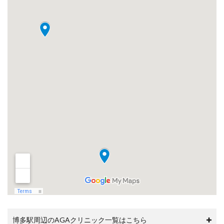
める
とど
うな
りま
す
か？
7.6
Q6.
AGA
治療
の費
用は
どの
くら
いか
かり
ます
か？
7.7
Q7.
AGA
治療
博多駅周辺のAGAクリニック一覧はこちら
の通