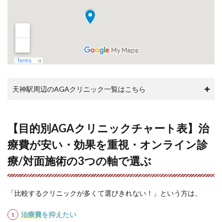
成年
でも
AGA
治療
を受
けら
れま
す
か？
天神駅周辺のAGAクリニック一覧はこちら
7.10
Q10.
AGA治
療は保
【目的別AGAクリニックチャート表】治
険がき
きます
療費が安い・効果を重視・オンライン診
か？
療/対面施術の3つの軸で選ぶ
7.11
Q11. 女
性の薄
毛は治
「比較するクリニックが多くて選びきれない！」という方は、
療でき
ます
治療費
を抑えたい
か？