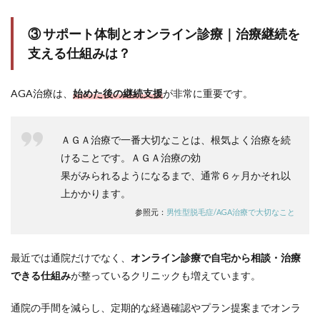
リラ
クリ
ニッ
③ サポート体制とオンライン診療｜治療継続を
ク福
支える仕組みは？
岡天
神院
｜男
性専
AGA治療は、
始めた後の継続支援
が非常に重要です。
門！
発毛
治療
ＡＧＡ治療で一番大切なことは、根気よく治療を続
から
美容
けることです。ＡＧＡ治療の効
医療
果がみられるようになるまで、通常６ヶ月かそれ以
まで
上かかります。
トー
タル
参照元：
男性型脱毛症/AGA治療で大切なこと
サポ
ート
6
最近では通院だけでなく、
オンライン診療で自宅から相談・治療
福岡
できる仕組み
が整っているクリニックも増えています。
で通
いや
通院の手間を減らし、定期的な経過確認やプラン提案までオンラ
すい