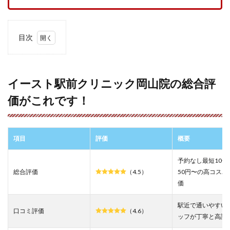
目次
1
イー
スト
駅前
イースト駅前クリニック岡山院の総合評
クリ
価がこれです！
ニッ
ク岡
山院
の総
合評
項目
評価
概要
価が
これ
予約なし最短10分
で
す！
総合評価
（4.5）
50円〜の高コスパ
価
2
イー
駅近で通いやすい
スト
口コミ評価
（4.6）
駅前
ッフが丁寧と高評
クリ