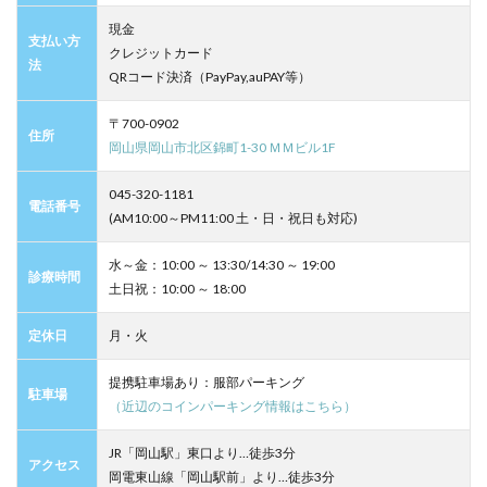
現金
支払い方
クレジットカード
法
QRコード決済（PayPay,auPAY等）
〒700-0902
住所
岡山県岡山市北区錦町1-30 ＭＭビル1F
045-320-1181
電話番号
(AM10:00～PM11:00 土・日・祝日も対応)
水～金：10:00 ～ 13:30/14:30 ～ 19:00
診療時間
土日祝：10:00 ～ 18:00
定休日
月・火
提携駐車場あり：服部パーキング
駐車場
（近辺のコインパーキング情報はこちら）
JR「岡山駅」東口より…徒歩3分
アクセス
岡電東山線「岡山駅前」より…徒歩3分