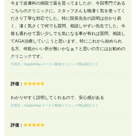
ライ
今まで皮膚科の病院で薬を貰ってましたが、今回専門である
アル
こちらのクリニックに。スタッフさんも物凄く気を使ってく
プラ
ン）
ださり丁寧な対応でした。特に院長先生の説明は分かり易
く、凄く気さくで何でも質問、相談しやすい先生でした。今
7.2
後も通わせて貰い少しでも気になる事が有れば質問、相談し
セッ
トで
てAGA治療していこうと思います。特にこれから始められ
お得
る方、何処かいい所が無いかなぁ？と思いの方にはお勧めの
な
AGA
クリニックです。
治療
引用元：GoogleMap イースト駅前クリニック岡山院口コミ
プラ
ン
7.3
評価：
AGA
治療
わかりやすく説明してくれるので、安心感がある
薬一
覧
引用元：GoogleMap イースト駅前クリニック岡山院口コミ
8
イー
評価：
スト
駅前
クリ