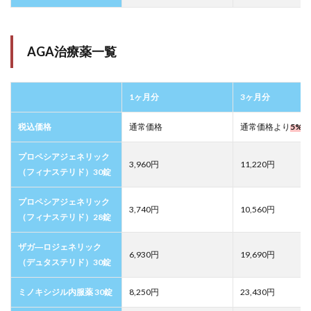
AGA治療薬一覧
1ヶ月分
3ヶ月分
税込価格
通常価格
通常価格より
5%O
プロペシアジェネリック
3,960円
11,220円
（フィナステリド）30錠
プロペシアジェネリック
3,740円
10,560円
（フィナステリド）28錠
ザガ―ロジェネリック
6,930円
19,690円
（デュタステリド）30錠
ミノキシジル内服薬 30錠
8,250円
23,430円