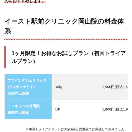
のをおすすめします。
イースト駅前クリニック岡山院の料金体
系
1ヶ月限定！お得なお試しプラン（初回トライア
ルプラン）
プロペシアジェネリック
(フィナステリド)
30錠
1,500円(税込1,65
※国内正規薬
ミノキシジル外用薬
1本
1,800円(税込1,98
※国内正規薬
※初回トライアルプランは大阪4院と提携院では実施しておりません。