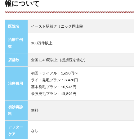
報について
医院名
イースト駅前クリニック岡山院
治療症例
300万件以上
数
店舗数
全国に40院以上（提携院を含む）
初回トライアル：1,650円〜
ライト発毛プラン：8,470円
治療費用
基本発毛プラン：10,945円
最強発毛プラン：15,895円
初診再診
無料
料
アフター
なし
ケア