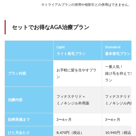
※トライアルプランの併用や他割引との併用はできません。
セットでお得なAGA治療プラン
Light
Standard
ライト発毛プラン
基本発毛プラン
一番人気！
お手軽に髪を生やすプラ
プラン内容
抜け毛を抑えて生
ン
ラン
フィナステリド＋
フィナステリド＋
治療内容
ミノキシジル外用薬
ミノキシジル内服
効果実感まで
3〜6ヶ月
3〜6ヶ月
ひと月あたり
8,470円（税込）
10,945円（税込）