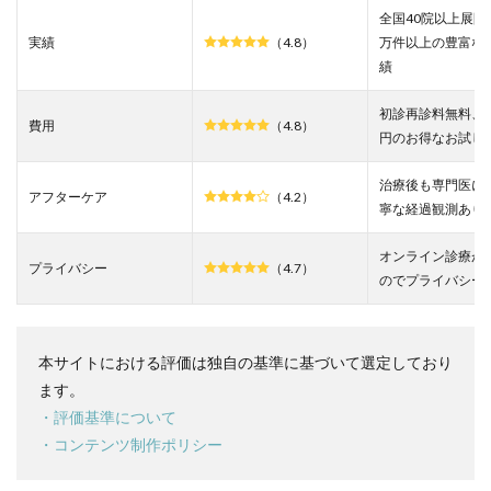
ニッ
全国40院以上展開、
ク岡
実績
（4.8）
万件以上の豊富な
山院
績
の悪
い口
コミ
初診再診料無料、1
費用
（4.8）
を調
円のお得なお試し
査し
た結
治療後も専門医に
果
アフターケア
（4.2）
寧な経過観測あり
3
イー
オンライン診療が
スト
プライバシー
（4.7）
のでプライバシー
駅前
クリ
ニッ
ク岡
本サイトにおける評価は独自の基準に基づいて選定しており
山院
の良
ます。
い口
・評価基準について
コミ
を調
・コンテンツ制作ポリシー
査し
た結