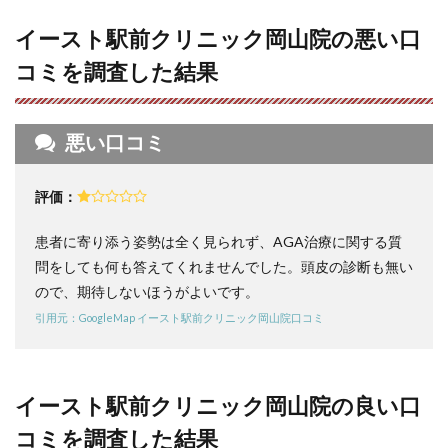
辺の
AGA
イースト駅前クリニック岡山院の悪い口
クリ
ニッ
コミを調査した結果
クを
比較
6
悪い口コミ
岡山
近辺
の
評価：
AGA
クリ
ニッ
患者に寄り添う姿勢は全く見られず、AGA治療に関する質
クの
問をしても何も答えてくれませんでした。頭皮の診断も無い
料金
ので、期待しないほうがよいです。
相場
引用元：GoogleMap イースト駅前クリニック岡山院口コミ
6.1
AGA発
毛プラ
ンの料
イースト駅前クリニック岡山院の良い口
金相場
は約
コミを調査した結果
15,139