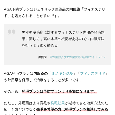
AGA予防プランはジェネリック医薬品の
内服薬「フィナステリ
ド」
を処方されることが多いです。
男性型脱毛症に対するフィナステリド内服の発毛効
果に関して，高い水準の根拠があるので，内服療法
を行うよう強く勧める
参照元：
男性型および女性型脱毛症診療ガイドライン
AGA発毛プランは
内服薬の「
ミノキシジル
」「
フィナステリド
」
や
外用薬
を併用して治療をすることが多いです。
そのため、
発毛プランは予防プランより高額になります。
ただし、外用薬はより育毛や
発毛効果
が期待できる治療方法のた
め、予防だけでなく
発毛を希望の方は発毛プランを相談してみる