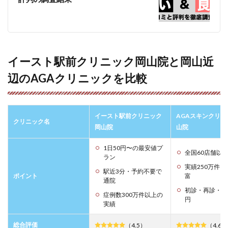
ク岡
山院
のよ
くあ
る質
問
イースト駅前クリニック岡山院と岡山近
12.1
辺のAGAクリニックを比較
Q. イー
スト駅
前クリ
ニック
とはど
イースト駅前クリニック
AGAスキンクリニ
クリニック名
んなク
岡山院
山院
リニッ
クです
1日50円〜の最安値プ
か？
全国60店舗以
ラン
実績250万件
12.2
駅近3分・予約不要で
ポイント
富
Q. イー
通院
スト駅
初診・再診・解
症例数300万件以上の
前クリ
円
実績
ニック
の強み
は何で
総合評価
（4.5）
（4.6）