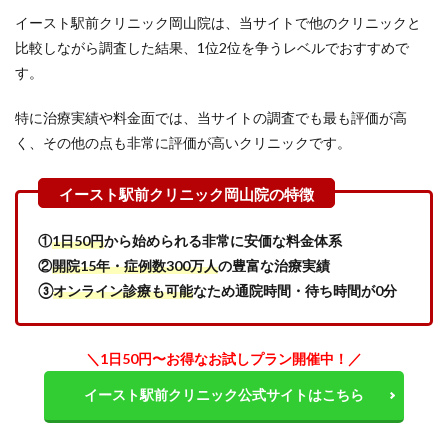
果
イースト駅前クリニック岡山院は、当サイトで他のクリニックと
4
比較しながら調査した結果、1位2位を争うレベルでおすすめで
イー
す。
スト
駅前
クリ
特に治療実績や料金面では、当サイトの調査でも最も評価が高
ニッ
く、その他の点も非常に評価が高いクリニックです。
ク岡
山院
の口
コミ
と評
①
1日50円
から始められる非常に安価な料金体系
判
②
開院15年・症例数300万人
の豊富な治療実績
5
③
オンライン診療も可能
なため通院時間・待ち時間が0分
イー
スト
駅前
クリ
＼1日50円〜お得なお試しプラン開催中！
／
ニッ
ク岡
イースト駅前クリニック公式サイトはこちら
山院
と岡
山近