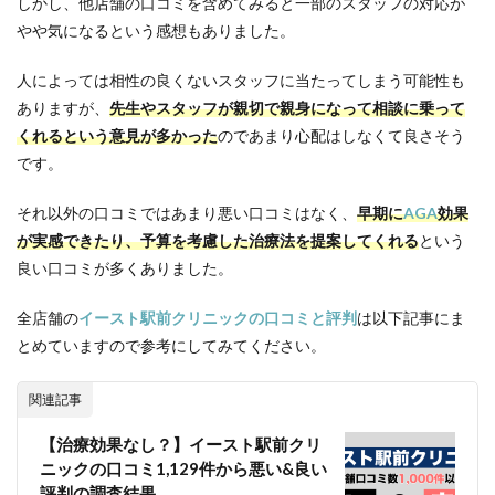
しかし、他店舗の口コミを含めてみると一部のスタッフの対応が
駅か
やや気になるという感想もありました。
ら徒
歩で
の行
人によっては相性の良くないスタッフに当たってしまう可能性も
き方
ありますが、
先生やスタッフが親切で親身になって相談に乗って
11
くれるという意見が多かった
のであまり心配はしなくて良さそう
イー
です。
スト
駅前
それ以外の口コミではあまり悪い口コミはなく、
クリ
早期に
AGA
効果
ニッ
が実感できたり、予算を考慮した治療法を提案してくれる
という
ク岡
良い口コミが多くありました。
山院
近く
の駐
全店舗の
イースト駅前クリニックの口コミと評判
は以下記事にま
車場
とめていますので参考にしてみてください。
情報
12
関連記事
イー
スト
【治療効果なし？】イースト駅前クリ
駅前
ニックの口コミ1,129件から悪い&良い
クリ
ニッ
評判の調査結果