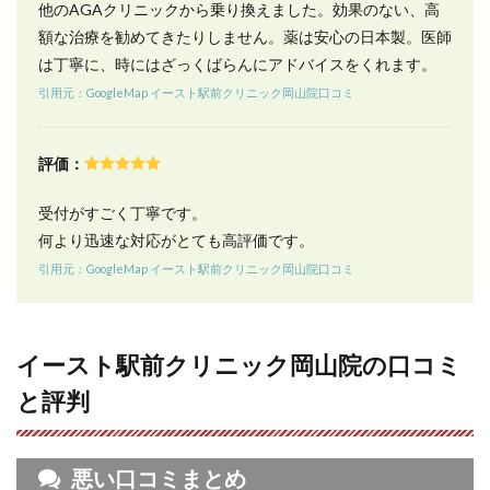
他のAGAクリニックから乗り換えました。効果のない、高
ニッ
額な治療を勧めてきたりしません。薬は安心の日本製。医師
ク岡
山院
は丁寧に、時にはざっくばらんにアドバイスをくれます。
で治
引用元：GoogleMap イースト駅前クリニック岡山院口コミ
療を
受け
る流
れ
評価：
8.1
受付がすごく丁寧です。
来院
によ
何より迅速な対応がとても高評価です。
る診
引用元：GoogleMap イースト駅前クリニック岡山院口コミ
療
8.2
オン
ライ
イースト駅前クリニック岡山院の口コミ
ン
（電
と評判
話）
診療
9
悪い口コミまとめ
イー