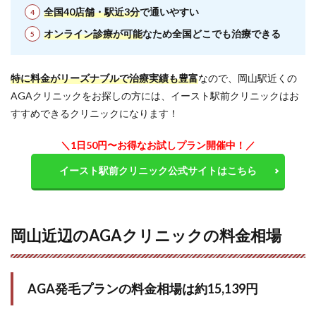
ナステ
全国40店舗・駅近3分
で通いやすい
リドの
価格
オンライン診療が可能
なため全国どこでも治療できる
は？
12.8
特に料金がリーズナブルで治療実績も豊富
Q. イー
なので、岡山駅近くの
スト駅
AGAクリニックをお探しの方には、イースト駅前クリニックはお
前クリ
すすめできるクリニックになります！
ニック
で何錠
から処
＼1日50円〜お得なお試しプラン開催中！／
方して
もらえ
イースト駅前クリニック公式サイトはこちら
ます
か？
13
全国
岡山近辺のAGAクリニックの料金相場
にあ
るイ
ース
ト駅
AGA発毛プランの料金相場は約
15,139
円
前ク
リニ