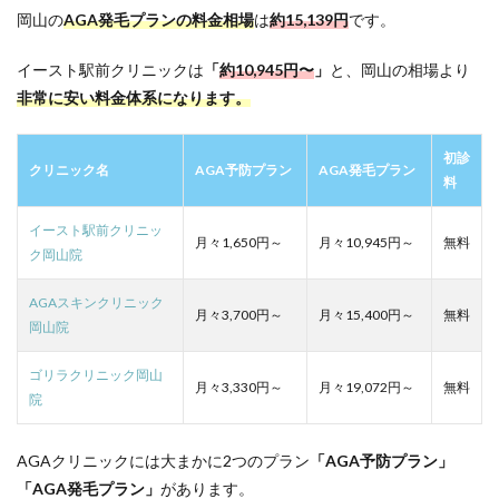
ック
岡山の
AGA発毛プランの料金相場
は
約
15,139
円
です。
の地
域別
店舗
イースト駅前クリニックは
「
約10,945円〜
」
と、岡山の相場より
一覧
非常に安い料金体系になります。
初診
クリニック名
AGA予防プラン
AGA発毛プラン
料
イースト駅前クリニッ
月々1,650円～
月々10,945円～
無料
ク岡山院
AGAスキンクリニック
月々3,700円～
月々15,400円～
無料
岡山院
ゴリラクリニック岡山
月々3,330円～
月々19,072円～
無料
院
AGAクリニックには大まかに2つのプラン
「AGA予防プラン」
「AGA発毛プラン」
があります。