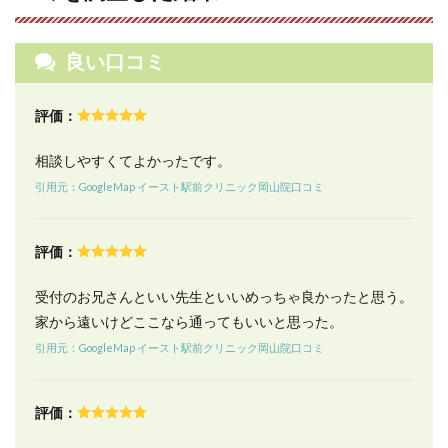
円
7
良い口コミ
イー
スト
駅前
クリ
評価：
ニッ
ク岡
相談しやすくてよかったです。
山院
の料
引用元：GoogleMap イースト駅前クリニック岡山院口コミ
金体
系
評価：
7.1
1ヶ月
限
受付のお兄さんといい先生といいめっちゃ良かったと思う。
定！
家から遠いけどここなら通ってもいいと思った。
お得
なお
引用元：GoogleMap イースト駅前クリニック岡山院口コミ
試し
プラ
ン
評価：
（初
回ト