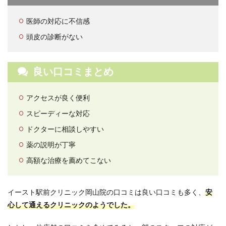
スト
駅前
医師の対応に不信感
クリ
ニッ
頭皮の診断がない
ク岡
山院
の基
良い口コミまとめ
本情
報に
つい
アクセスが良く便利
て
スピーディーな対応
10
イー
ドクターに相談しやすい
スト
駅前
薬の説明が丁寧
クリ
高額な治療を薦めてこない
ニッ
ク岡
山院
への
イースト駅前クリニック岡山院の口コミは良い口コミも多く、
安
アク
心して通えるクリニックのようでした。
セ
ス・
岡山