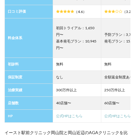
すか？
口コミ評価
（4.6）
（3.2）
12.3
Q. イー
スト駅
初回トライアル：1,650
前クリ
円〜
予防プラン：3,70
ニック
料金体系
は予約
基本発毛プラン：10,945
発毛プラン：15,4
なしで
円〜
当日診
療して
もらえ
初診料
無料
無料
ます
か？
保証制度
なし
全額返金制度あり
12.4
Q. イー
治療実績
300万件以上
250万件以上
スト駅
前クリ
店舗数
40店舗〜
60店舗〜
ニック
の初診
費用は
HP
公式HPはこちら
公式HPはこちら
いくら
です
か？
イースト駅前クリニック岡山院と岡山近辺のAGAクリニックを比