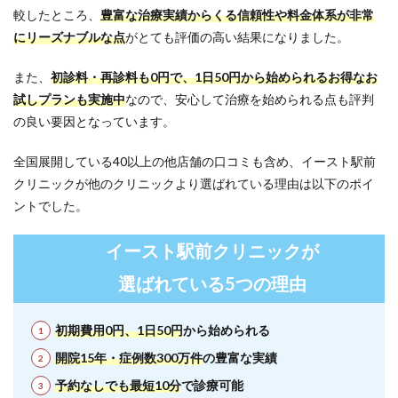
較したところ、
豊富な治療実績からくる信頼性や料金体系が非常
12.5
にリーズナブルな点
がとても評価の高い結果になりました。
Q. イー
スト駅
前クリ
また、
初診料・再診料も0円で、1日50円から始められるお得なお
ニック
試しプランも実施中
なので、安心して治療を始められる点も評判
は保険
適用で
の良い要因となっています。
すか？
全国展開している40以上の他店舗の口コミも含め、イースト駅前
12.6
Q. イー
クリニックが他のクリニックより選ばれている理由は以下のポイ
スト駅
ントでした。
前クリ
ニック
の支払
イースト駅前クリニックが
い方法
は？
選ばれている5つの理由
12.7
Q. イー
初期費用0円、1日50円
から始められる
スト駅
前クリ
開院15年・症例数300万件
の豊富な実績
ニック
予約なしでも最短10分
で診療
可能
のフィ