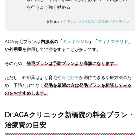
を行うよう強く勧める
参照元：
男性型および女性型脱毛症診療ガイドライン
AGA発毛プランは
内服薬の「
ミノキシジル
」「
フィナステリド
」
や
外用薬
を併用して治療をすることが多いです。
そのため、
発毛プランは予防プランより高額になります。
ただし、外用薬はより育毛や
発毛効果
が期待できる治療方法のた
め、予防だけでなく
発毛を希望の方は発毛プランを相談してみる
のをおすすめします。
Dr.AGAクリニック新橋院の料金プラン・
治療費の目安