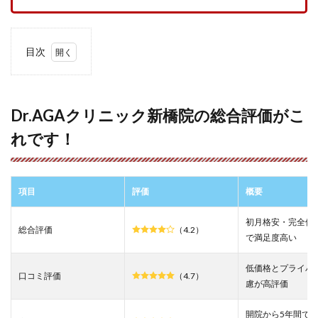
目次
1
Dr.AGA
クリニ
ック新
Dr.AGAクリニック新橋院の総合評価がこ
橋院の
れです！
総合評
価がこ
れで
す！
項目
評価
概要
2
Dr.AGA
初月格安・完全個
クリニ
総合評価
（4.2）
ック新
で満足度高い
橋院の
悪い口
低価格とプライバ
コミを
口コミ評価
（4.7）
慮が高評価
調査し
た結果
開院から5年間で約