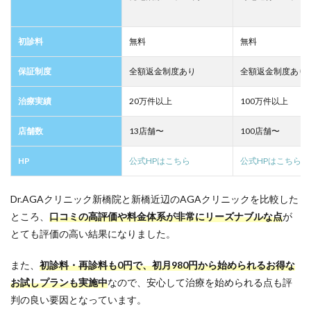
初診料
無料
無料
保証制度
全額返金制度あり
全額返金制度あり
治療実績
20万件以上
100万件以上
店舗数
13店舗〜
100店舗〜
HP
公式HPはこちら
公式HPはこちら
Dr.AGAクリニック新橋院と新橋近辺のAGAクリニックを比較した
ところ、
口コミの高評価や料金体系が非常にリーズナブルな点
が
とても評価の高い結果になりました。
また、
初診料・再診料も0円で、初月980円から始められるお得な
お試しプランも実施中
なので、安心して治療を始められる点も評
判の良い要因となっています。