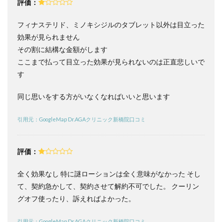
評価：
いて
フィナステリド、ミノキシジルのタブレット以外は目立った
10
Dr.AGA
効果が見られません
クリニ
その割に結構な金額がします
ック新
橋院へ
ここまで払って目立った効果が見られないのは正直悲しいで
のアク
す
セス・
新橋駅
同じ思いをする方がいなくなればいいと思います
から徒
歩での
行き方
引用元：GoogleMap Dr.AGAクリニック新橋院口コミ
11
Dr.AGA
クリニ
評価：
ック新
橋院近
全く効果なし 特に謎ローションは全く意味がなかった そし
くの駐
車場情
て、契約急かして、契約させて解約不可でした。 クーリン
報
グオフ使ったり、訴えればよかった。
12
Dr.AGA
引用元：GoogleMap Dr.AGAクリニック新橋院口コミ