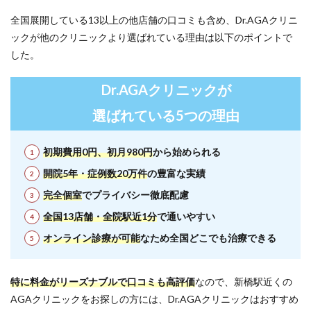
全国展開している13以上の他店舗の口コミも含め、Dr.AGAクリニ
ックが他のクリニックより選ばれている理由は以下のポイントで
した。
Dr.AGAクリニックが
選ばれている5つの理由
初期費用0円、初月980円
から始められる
開院5年・症例数20万件
の豊富な実績
完全個室
で
プライバシー徹底配慮
全国13店舗・全院駅近1分
で通いやすい
オンライン診療が可能
なため全国どこでも治療できる
特に料金がリーズナブルで口コミも高評価
なので、新橋駅近くの
AGAクリニックをお探しの方には、Dr.AGAクリニックはおすすめ