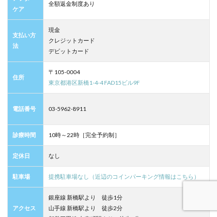
全額返金制度あり
ケア
現金
支払い方
クレジットカード
法
デビットカード
〒105-0004
住所
東京都港区新橋1-4-4 FAD15ビル9F
電話番号
03-5962-8911
診療時間
10時～22時［完全予約制］
定休日
なし
駐車場
提携駐車場なし（近辺のコインパーキング情報はこちら）
銀座線 新橋駅より 徒歩1分
アクセス
山手線 新橋駅より 徒歩2分