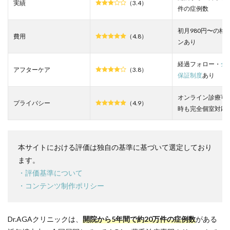
3
実績
（3.4）
件の症例数
Dr.AGA
クリニ
初月980円〜の格
ック新
費用
（4.8）
橋院の
ンあり
良い口
コミを
経過フォロー・
全
調査し
アフターケア
（3.8）
保証制度
あり
た結果
4
オンライン診療可
プライバシー
（4.9）
Dr.AGA
時も完全個室対応
クリニ
ック新
橋院の
口コミ
本サイトにおける評価は独自の基準に基づいて選定しており
と評判
ます。
5
・評価基準について
Dr.AGA
・コンテンツ制作ポリシー
クリニ
ック新
橋院と
新橋近
Dr.AGAクリニックは、
開院から5年間で約20万件の症例数
がある
辺の