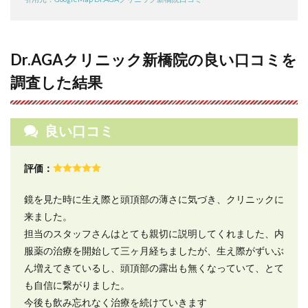
クリニ
ック新
橋院の
よくあ
Dr.AGAクリニック新橋院の良い口コミを
る質問
調査した結果
12.1
Q1. ド
クター
AGAは
良い口コミ
効果あ
ります
か？
評価：
12.2
Q2. ド
鏡を見た時に生え際と頭頂部の薄さに気づき、クリニックに
クター
来ました。
AGAク
リニッ
担当のスタッフさんはとても親切に説明してくれました、内
クの値
服薬の治療を開始して三ヶ月経ちましたが、生え際がずいぶ
段は？
治療費
ん増えてきているし、頭頂部の露出も無くなっていて、とて
用はい
も自信に繋がりました。
くらで
今後も飲み忘れなく治療を続けていきます
すか？