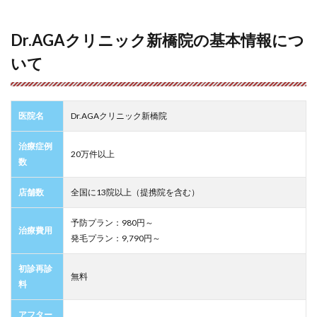
Dr.AGAクリニック新橋院の基本情報につ
いて
医院名
Dr.AGAクリニック新橋院
治療症例
20万件以上
数
店舗数
全国に13院以上（提携院を含む）
予防プラン：980円～
治療費用
発毛プラン：
9,790
円～
初診再診
無料
料
アフター