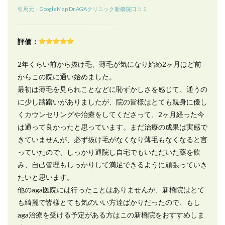
引用元：GoogleMap Dr.AGAクリニック新橋院口コミ
12.3
Q3. ド
クター
評価：
AGAの
支払い
方法
2年くらい前から抜け毛、薄毛が気になり始め2ヶ月ほど前
は？
からこの院に通い始めました。
12.4
最初は薄毛を見られことなどに恥ずかしさを感じて、通うの
Q4. ド
に少し躊躇いがありましたが、院の皆様はとても親身に優し
クター
AGAの
くカウンセリングや治療をしてくださって、2ヶ月経った今
全額返
は通って良かったと思っています。まだ治療の成果は実感で
金保証
きていませんが、必ず抜け毛がなくなり薄毛もなくなると言
制度と
は？
っていたので、しっかり通院し自宅でもいただいた薬を飲
み、自己管理もしっかりして満足できるように頑張っていき
12.5
Q5. ド
たいと思います。
クター
他のaga医院には行ったことはありませんが、新橋院はとて
AGAク
も綺麗で皆様とても気のいい方達ばかりだったので、もし
リニッ
クはク
aga治療を受ける予定がある方はこの新橋院をおすすめしま
ーリン