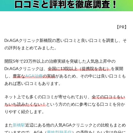
【PR】
Dr.AGAクリニック新橋院の悪い口コミと良い口コミを調査し、そ
の評判をまとめてみました。
開院5年で23万件以上の治療実績を突破した人気急上昇中の
Dr.AGAクリニックは、
全国に13院以上（提携院を含む）
を展開
し、
豊富な
AGA治療
の実績
があるため、その中には良い口コミも
あれば悪い口コミもあります。
ネット上でも多くの口コミが寄せられており、
全ての口コミをい
ちいち読みたくない！
という方のために参考になる口コミを分か
りやすく紹介します。
また
新橋駅
近辺にある他の人気AGAクリニックとの比較もまとめ
ていますので、AGA（
男性型脱毛症
）の予防をしたい方は自分に