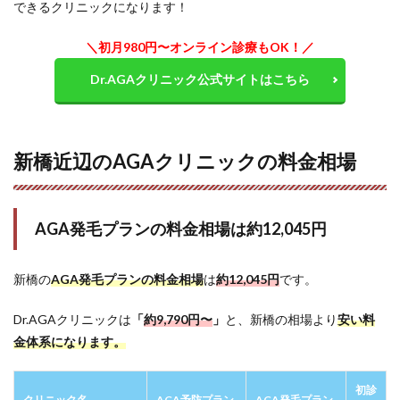
できるクリニックになります！
＼初月980円〜オンライン診療もOK！／
Dr.AGAクリニック公式サイトはこちら
新橋近辺のAGAクリニックの料金相場
AGA発毛プランの料金相場は約12,045円
新橋の
AGA発毛プランの料金相場
は
約
12,045
円
です。
Dr.AGAクリニックは
「
約9,790円〜
」
と、新橋の相場より
安い料
金体系になります。
初診
クリニック名
AGA予防プラン
AGA発毛プラン