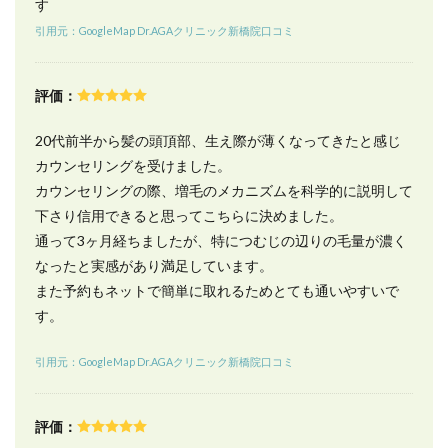
す
グ・オ
フでき
引用元：GoogleMap Dr.AGAクリニック新橋院口コミ
ます
か？
12.6
評価：
Q6.
Dr.AGA
20代前半から髪の頭頂部、生え際が薄くなってきたと感じ
クリニッ
カウンセリングを受けました。
クの
「Birth」
カウンセリングの際、増毛のメカニズムを科学的に説明して
はどのよ
下さり信用できると思ってこちらに決めました。
うな薬で
通って3ヶ月経ちましたが、特につむじの辺りの毛量が濃く
すか？
なったと実感があり満足しています。
12.7
また予約もネットで簡単に取れるためとても通いやすいで
Q7. AGA
に
す。
「Birth」
は効果が
引用元：GoogleMap Dr.AGAクリニック新橋院口コミ
あります
か？
13
評価：
全国に