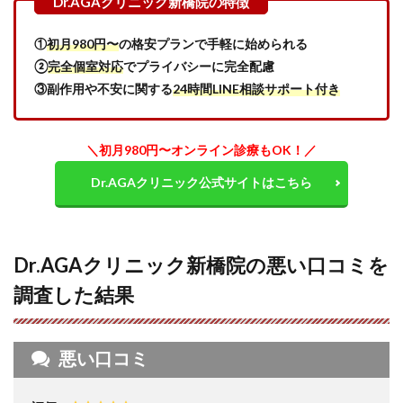
Dr.AGA
クリニ
①
初月980円〜
の格安プランで手軽に始められる
ック新
②
完全個室対応
でプライバシーに完全配慮
橋院の
料金プ
③副作用や不安に関する
24時間LINE相談サポート付き
ラン・
治療費
の目安
＼初月980円〜オンライン診療もOK！
／
8
Dr.AGA
Dr.AGAクリニック公式サイトはこちら
クリニ
ック新
橋院で
治療を
受ける
Dr.AGAクリニック新橋院の悪い口コミを
流れ
調査した結果
9
Dr.AGA
クリニ
ック新
悪い口コミ
橋院の
基本情
報につ