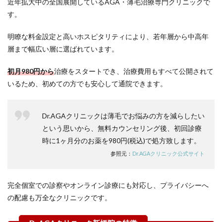
近年拡大中の全国展開しているAGA・薄毛治療専門クリニックで
AGAク
リニッ
す。
クを比
較
明瞭な料金設定と高いホスピタリティにより、若年層から中高年
6
層まで幅広い層に選ばれています。
新橋
近辺
初月980円から
治療をスタートでき、治療費用もすべて公開されて
の
AGA
いるため、初めての方でも安心して通院できます。
クリ
ニッ
クの
Dr.AGAクリニックは薄毛でお悩みの方を減らしたい
料金
相場
という思いから、無料カウンセリング後、初回診療
時に1ヶ月分のお薬を980円(税込)で処方致します。
6.1
AGA発
参照元：
Dr.AGAクリニック公式サイト
毛プラ
ンの料
金相場
完全個室での診察やオンライン診療にも対応し、プライバシーへ
は約
の配慮も万全なクリニックです。
12,045
円
7