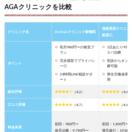
AGAクリニックを比較
湘南美容クリニッ
クリニック名
Dr.AGAクリニック新橋院
銀座口
初月980円〜の格安プ
1日あたり95
ラン
スパ治療
完全個室でプライバシ
初診からオンラ
ポイント
ー◎
療可能
24時間LINE相談サポ
厚生労働省承認
ート
用
総合評価
（4.2）
（4.6）
口コミ評価
（4.7）
（4.6）
初回：980円〜
初回：1,800円〜
料金体系
発毛治療：9,790円〜
薄毛進行：19,80