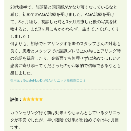
ある
Dr.AGA
20代後半で、前頭部と頭頂部がかなり薄くなっているなと
クリニ
感じ、初めてのAGA治療を受けました。AGA治療を受け
ックの
て、3ヶ月経ち、初診した時と3ヶ月治療した後の写真を比
地域別
店舗一
較すると、まだ3ヶ月にもかかわらず、生えていてびっくり
覧
しました！
何よりも、初診でヒアリングする際のスタッフさんの対応も
良く、患者とスタッフでの認識ズレ防止の為にヒアリング時
の会話を録音したり、金銭面でも無理せずに決めてほしいと
患者に寄り添ってくださったのが印象的で信頼できるなとも
感じました。
引用元：GoogleMap Dr.AGAクリニック新橋院口コミ
評価：
カウンセリング行く前は効果面やちゃんとしているクリニッ
クが不安でしたが、早い段階で効果が出始めて今は4ヶ月目
です。