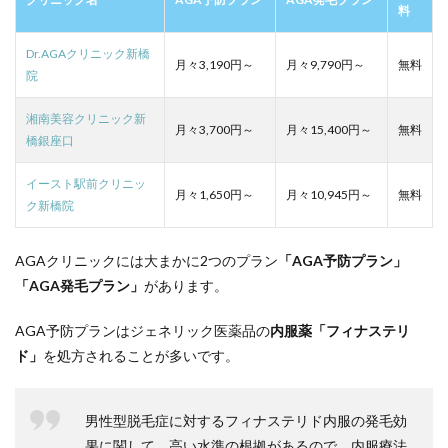
料
Dr.AGAクリニック新橋
月々3,190円～
月々9,790円～
無料
院
湘南美容クリニック新
月々3,700円～
月々15,400円～
無料
橋銀座口
イースト駅前クリニッ
月々1,650円～
月々10,945円～
無料
ク新橋院
AGAクリニックには大まかに2つのプラン
「AGA予防プラン」
「AGA発毛プラン」
があります。
AGA予防プランはジェネリック医薬品の
内服薬「フィナステリ
ド」
を処方されることが多いです。
男性型脱毛症に対するフィナステリド内服の発毛効
果に関して，高い水準の根拠があるので，内服療法