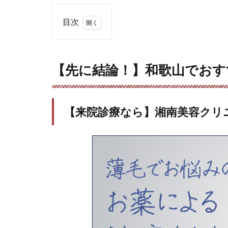
目次
1
【先に
結
【先に結論！】和歌山でおす
論！】
和歌山
でおす
すめの
【来院診療なら】湘南美容クリ
AGA
クリニ
ックは
ここで
す
1.1
【来
院診
療な
ら】
湘南