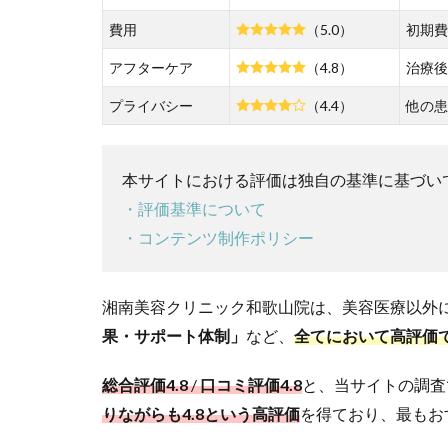
リニ
ック
費用
（5.0）
初期費
がお
アフターケア
（4.8）
治療後
すす
め！
プライバシー
（4.4）
他の患
2
和歌
山で
本サイトにおける評価は独自の基準に基づい
AGA
・評価基準について
クリ
ニッ
・コンテンツ制作ポリシー
クを
選ぶ
3つ
湘南美容クリニック和歌山院は、美容医療以外に
のポ
果・サポート体制」
など、
全てにおいて高評価
イン
トと
注意
総合評価4.8
/
口コミ評価4.8
と、当サイトの調査
点
りながらも4.8という高評価
を得ており、最もお
2.1