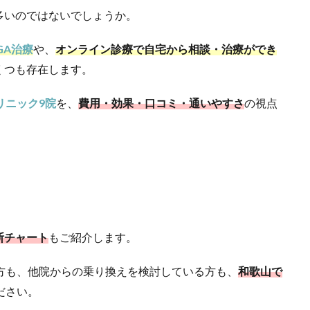
多いのではないでしょうか。
GA治療
や、
オンライン診療で自宅から相談・治療ができ
くつも存在します。
リニック9院
を、
費用・効果・口コミ・通いやすさ
の視点
断チャート
もご紹介します。
方も、他院からの乗り換えを検討している方も、
和歌山で
ださい。