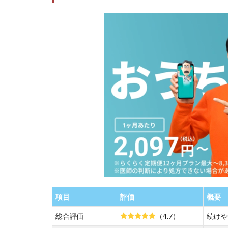
声を
チェ
ック
2.3
③ サ
ポー
ト体
制と
オン
ライ
ン診
療｜
治療
継続
を支
える
仕組
項目
評価
概要
み
は？
総合評価
（4.7）
続けや