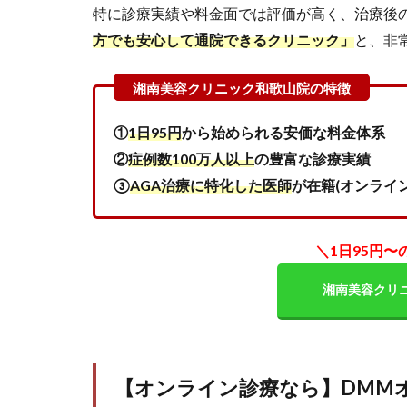
① 料
特に診療実績や料金面では評価が高く、治療後
金と
方でも安心して通院できるクリニック」
と、非
治療
内容
｜無
理な
く続
①
1日95円
から始められる安価な料金体系
けら
②
症例数100万人以上
の豊富な診療実績
れる
プラ
③
AGA治療に特化した医師
が在籍(オンライ
ン
か？
＼
1日95円〜
2.2
② 口
湘南美容クリ
コミ
や評
判｜
利用
者の
【オンライン診療なら】DMM
リア
ルな