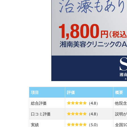
美容
クリ
ニッ
ク和
歌山
院が
おす
す
め！
1.2
【オ
ンラ
イン
診療
項目
評価
概要
な
ら】
総合評価
（4.8）
他院含
DMM
オン
口コミ評価
（4.8）
説明が
ライ
ンク
実績
（5.0）
全国1