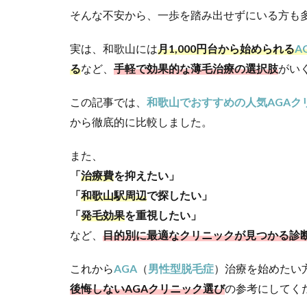
そんな不安から、一歩を踏み出せずにいる方も
実は、和歌山には
月1,000円台から始められる
A
る
など、
手軽で効果的な薄毛治療の選択肢
がい
この記事では、
和歌山でおすすめの人気AGAク
から徹底的に比較しました。
また、
「
治療費
を抑えたい」
「
和歌山駅周辺
で探したい」
「
発毛効果
を重視したい」
など、
目的別に最適なクリニックが見つかる診
これから
AGA
（
男性型脱毛症
）治療を始めたい
後悔しないAGAクリニック選び
の参考にしてく