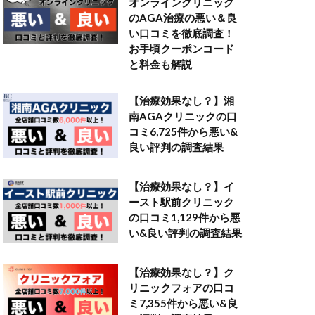
オンラインクリニック
のAGA治療の悪い＆良
い口コミを徹底調査！
お手頃クーポンコード
と料金も解説
【治療効果なし？】湘
南AGAクリニックの口
コミ6,725件から悪い&
良い評判の調査結果
【治療効果なし？】イ
ースト駅前クリニック
の口コミ1,129件から悪
い&良い評判の調査結果
【治療効果なし？】ク
リニックフォアの口コ
ミ7,355件から悪い&良